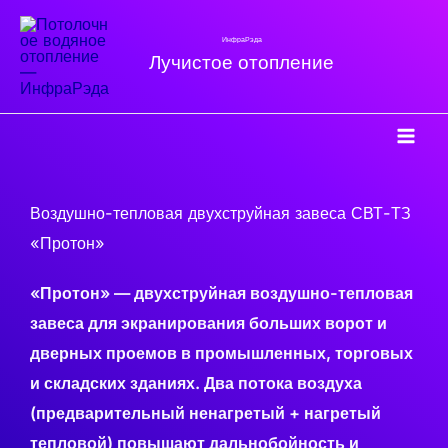
Перейти
к
ИнфраРэда
Лучистое отопление
содержимому
Воздушно-тепловая двухструйная завеса СВТ-ТЗ
«Протон»
«Протон» — двухструйная воздушно-тепловая
завеса для экранирования больших ворот и
дверных проемов в промышленных, торговых
и складских зданиях. Два потока воздуха
(предварительный ненагретый + нагретый
тепловой) повышают дальнобойность и