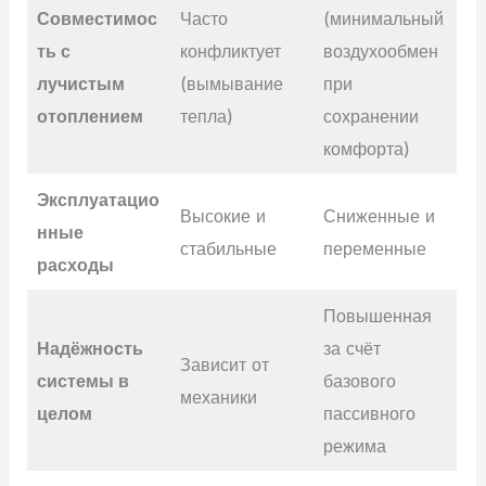
Совместимос
Часто
(минимальный
ть с
конфликтует
воздухообмен
лучистым
(вымывание
при
отоплением
тепла)
сохранении
комфорта)
Эксплуатацио
Высокие и
Сниженные и
нные
стабильные
переменные
расходы
Повышенная
Надёжность
за счёт
Зависит от
системы в
базового
механики
целом
пассивного
режима