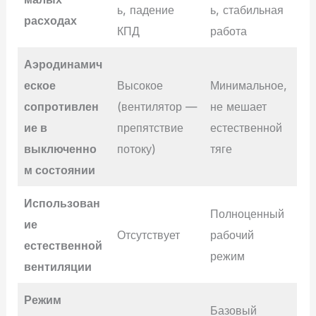
ь, падение
ь, стабильная
расходах
КПД
работа
Аэродинамич
еское
Высокое
Минимальное,
сопротивлен
(вентилятор —
не мешает
ие в
препятствие
естественной
выключенно
потоку)
тяге
м состоянии
Использован
Полноценный
ие
Отсутствует
рабочий
естественной
режим
вентиляции
Режим
Базовый