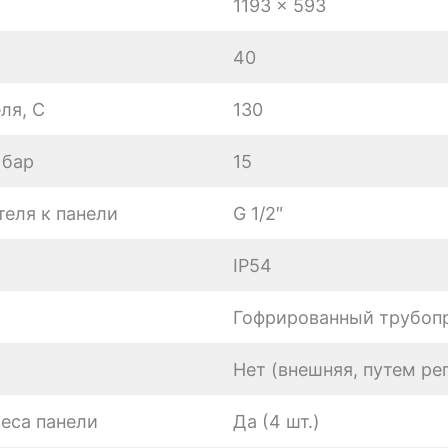
1193 x 593
40
ля, C
130
 бар
15
еля к панели
G 1/2″
IP54
Гофрированный трубоп
Нет (внешняя, путем р
еса панели
Да (4 шт.)