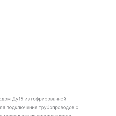
одом Ду15 из гофрированной
для подключения трубопроводов с
удированного пенополистирола.