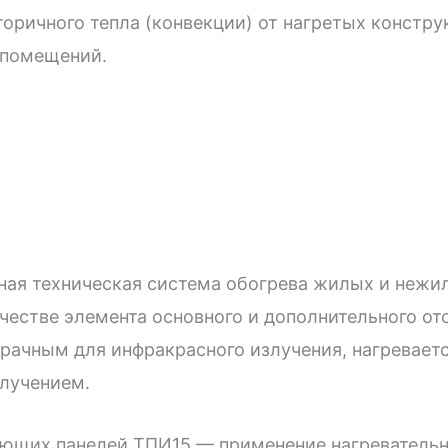
вторичного тепла (конвекции) от нагретых конст
я помещений.
ная техническая система обогрева жилых и неж
честве элемента основного и дополнительного от
рачным для инфракрасного излучения, нагреваетс
злучением.
ющих панелей ТПИ15 — применение нагревательно