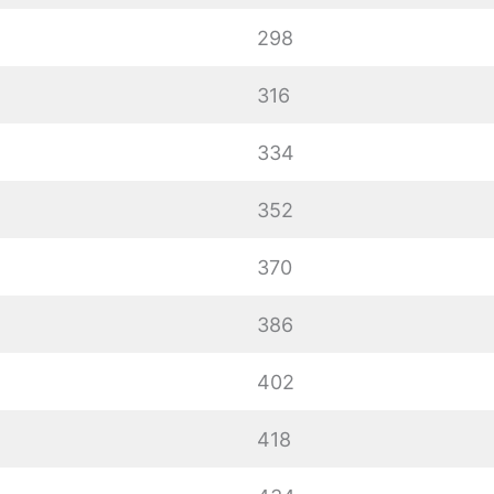
298
316
334
352
370
386
402
418