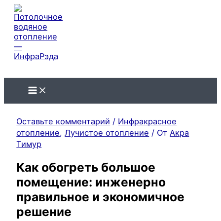
Перейти
к
содержимому
ИнфраРэда
Лучистое отопление
Оставьте комментарий
/
Инфракрасное
отопление
,
Лучистое отопление
/ От
Акра
Тимур
Как обогреть большое
помещение: инженерно
правильное и экономичное
решение