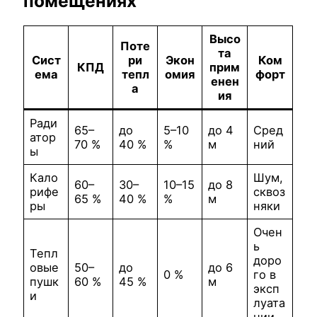
помещениях
Высо
Поте
та
Сист
ри
Экон
Ком
КПД
прим
ема
тепл
омия
форт
енен
а
ия
Ради
65–
до
5–10
до 4
Сред
атор
70 %
40 %
%
м
ний
ы
Кало
Шум,
60–
30–
10–15
до 8
рифе
сквоз
65 %
40 %
%
м
ры
няки
Очен
ь
Тепл
доро
овые
50–
до
до 6
0 %
го в
пушк
60 %
45 %
м
эксп
и
луата
ции