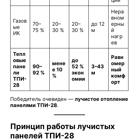
Нера
вном
Газов
70–
20–
20–
до 12
ерны
ые
75 %
30 %
30 %
м
й
ИК
нагр
ев
Тепл
Равн
овые
до
мене
омер
пане
90–
52 %
3–43
е 10
ный
ли
92 %
экон
м
%
комф
ТПИ-
омии
орт
28
Победитель очевиден —
лучистое отопление
панелями ТПИ-28
.
Принцип работы лучистых
панелей ТПИ-28